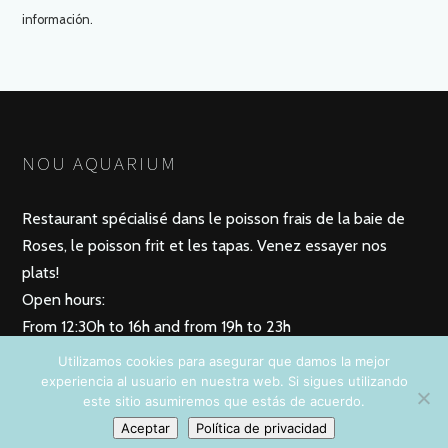
información.
NOU AQUARIUM
Restaurant spécialisé dans le poisson frais de la baie de
Roses, le poisson frit et les tapas. Venez essayer nos
plats!
Open hours:
From 12:30h to 16h and from 19h to 23h
Wednesday closed
Utilizamos cookies para asegurar que damos la mejor
experiencia al usuario en nuestra web. Si sigues utilizando
este sitio asumiremos que estás de acuerdo.
Aceptar
Política de privacidad